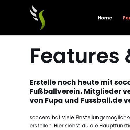
Zum
Home
Fe
Inhalt
springen
Features 
Erstelle noch heute mit so
Fußballverein. Mitglieder v
von Fupa und Fussball.de v
soccero hat viele Einstellungsmöglich
erstellen. Hier siehst du die Hauptfunk