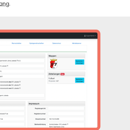
gang
.