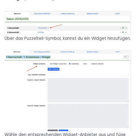
Über das Puzzelteil-Symbol, kannst du ein Widget hinzufügen.
Wähle den entsprechenden Widget-Anbieter aus und füge