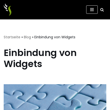
Zum
Inhalt
springen
Startseite
»
Blog
»
Einbindung von Widgets
Einbindung von
Widgets