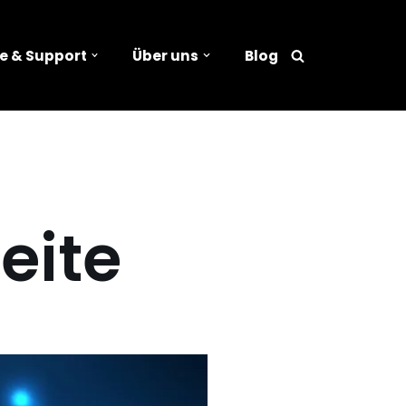
e & Support
Über uns
Blog
eite