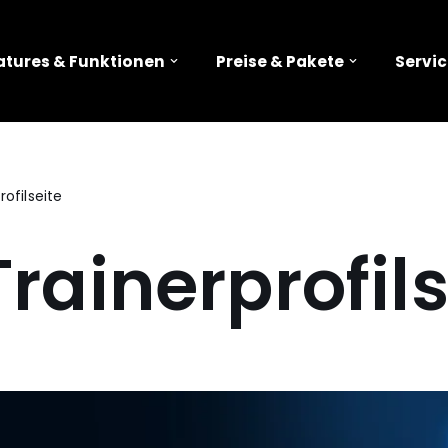
atures & Funktionen
Preise & Pakete
Servic
ofilseite
rainerprofils