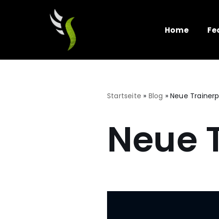
Zum
Home
Fe
Inhalt
springen
Startseite
»
Blog
»
Neue Trainerpr
Neue T